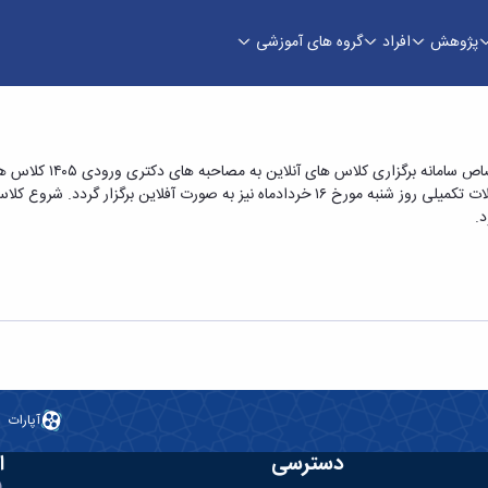
پژوهش
افراد
گروه های آموزشی
نبه هفته جاری و شنبه هفته آینده - دانشکده علوم
احتراما به استحضار اس
صورت آفلاین برگزار می گردد. لازم به ذکر است کلاس های مقطع تحصیلات تکمیلی روز شنبه مورخ 
آپارات
دسترسی
ا