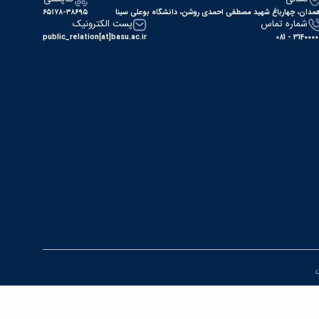
مدان، چهارباغ شهید مصطفی احمدی روشن، دانشگاه بوعلی سینا
۶۵۱۷۸-۳۸۶۹۵
شماره تماس
پست الکترونیک
public_relation[at]basu.ac.ir
31400000 - 0
ن