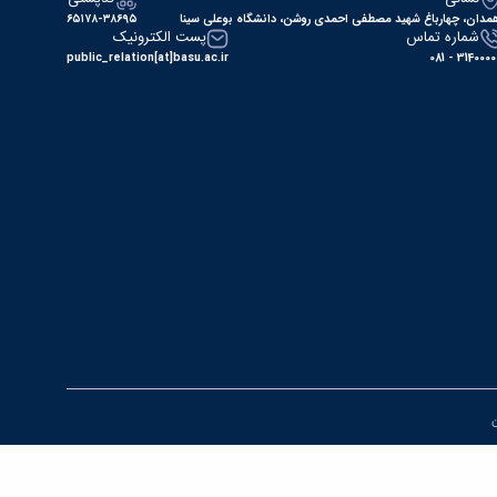
مدان، چهارباغ شهید مصطفی احمدی روشن، دانشگاه بوعلی سینا
۶۵۱۷۸-۳۸۶۹۵
شماره تماس
پست الکترونیک
public_relation[at]basu.ac.ir
31400000 - 0
ن