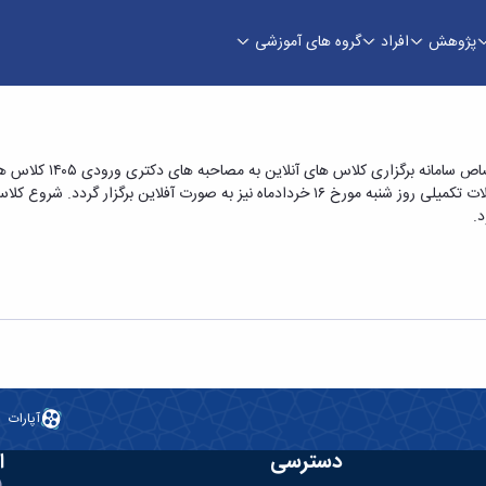
پژوهش
افراد
گروه های آموزشی
نبه هفته جاری و شنبه هفته آینده - دانشکده علوم
احتراما به استحضار اس
صورت آفلاین برگزار می گردد. لازم به ذکر است کلاس های مقطع تحصیلات تکمیلی روز شنبه مورخ 
آپارات
دسترسی
ا