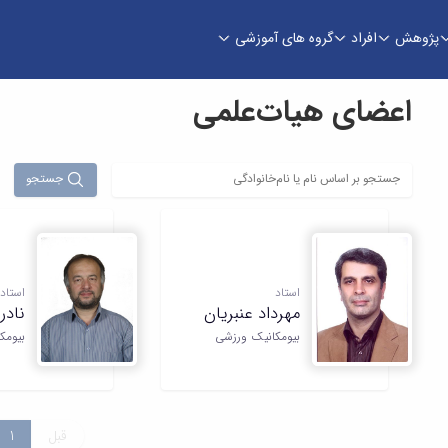
پژوهش
افراد
گروه های آموزشی
اعضای هیات‌علمی
جستجو
استاد
استاد
مهرداد عنبریان
نادر
بیومکانیک ورزشی
بیومک
قبل
1