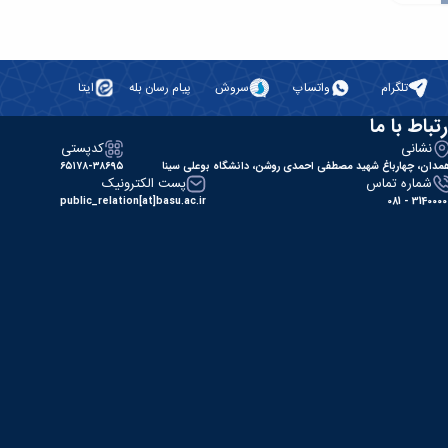
تلگرام
واتساپ
سروش
پیام رسان بله
ایتا
رتباط با ما
نشانی
کدپستی
مدان، چهارباغ شهید مصطفی احمدی روشن، دانشگاه بوعلی سینا
۶۵۱۷۸-۳۸۶۹۵
شماره تماس
پست الکترونیک
public_relation[at]basu.ac.ir
31400000 - 0