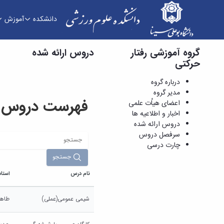
دانشکده
آموزش
گروه آموزشی رفتار
دروس ارائه شده - دانشکده علوم ورزشی
دروس ارائه شده
حرکتی
درباره گروه
مدیر گروه
فهرست دروس ار
اعضای هیاُت علمی
اخبار و اطلاعیه ها
دروس ارائه شده
سرفصل دروس
چارت درسی
جستجو
نام درس
استاد
شیمی عمومی(عملی)
طاهر