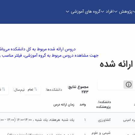
پژوهش
افراد
گروه های آموزشی
دروس ارائه شده مربوط به کل دانشکده می‌باش
جهت مشاهده دروس مربوط به گروه آموزشی، فیلتر مناسب را 
ائه شده
مجموع نتایج:
دانشکده‌ها:
نیم‌سال:
تمام
نیم سال دوم سال تحصیلی 1404-1405
2123
دانشکده/
واحد
زمان ارائه درس
پژوهشکده
ه امینی
کشاورزی
1
يك شنبه هرهفته، يك شنبه ، 14:00-16:00 (14:00 - 16:00)
شیمی و علوم