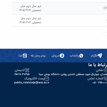
نیم سال دوم سال
تحصیلی 1404-1405
نیم سال دوم سال
تحصیلی 1404-1405
تلگرام
واتساپ
سروش
پیام رسان بله
ایتا
رتباط با ما
نشانی
کدپستی
مدان، چهارباغ شهید مصطفی احمدی روشن، دانشگاه بوعلی سینا
۶۵۱۷۸-۳۸۶۹۵
شماره تماس
پست الکترونیک
public_relation[at]basu.ac.ir
31400000 - 0