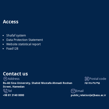
Access
Shafaf system
Data Protection Statement
Website statistical report
Foad128
Contact us
Address
Postal code
Bu-Ali Sina University, Shahid Mostafa Ahmadi Roshan
۶۵۱۷۸-۳۸۶۹۵
Street, Hamedan
Tel
Email
+98 81 3140 0000
public_relation[at]basu.ac.ir