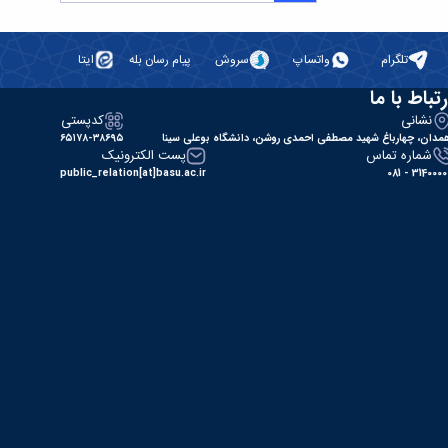
تلگرام
واتساپ
سروش
پیام رسان بله
ایتا
رتباط با ما
نشانی
کدپستی
مدان، چهارباغ شهید مصطفی احمدی روشن، دانشگاه بوعلی سینا
۶۵۱۷۸-۳۸۶۹۵
شماره تماس
پست الکترونیک
public_relation[at]basu.ac.ir
31400000 - 0