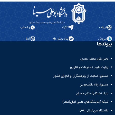
پایان‌نامه‌ها
تحصیلات
حرکتی
ورزشی
آیین‌نامه‌های
تکمیلی
گروه
آزمایشگاه
معاونت
معاونت
فیزیولوژی
فیزیولوژی
آموزشی
پژوهشی
گروه
-
کمیته
آسیب
مدل
آپارات
تلگرام
واتساپ
ترفیع
شناسی
حیوانی
ورزشی
آزمایشگاه
سروش
پیام رسان بله
ایتا
گروه
بیومکانیک
پیوندها
بیومکانیک
اندام
ورزشی
تحتانی
آزمایشگاه
دفتر مقام معظم رهبری
حرکات
وزارت علوم، تحقیقات و فناوری
اصلاحی
نشریات
صندوق حمایت از پژوهشگران و فناوران کشور
توانبخشی
صندوق رفاه دانشجویان
ورزشی
پژوهش
بنیاد نخبگان استان همدان
های
معاصر
شبکه آزمایشگاه‌های علمی ایران(شاعا)
در
دانشگاه بین‌المللی D-۸
مدیریت