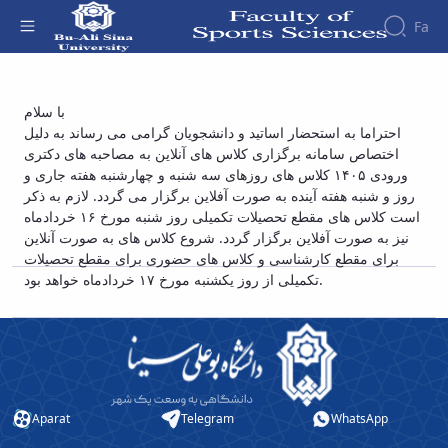
Fa
Faculty
شیوه برگزاری کلاس ها در روزهای سه شنبه و
با سلام
About
Research
احتراما به استحضار اساتید و دانشجویان گرامی می رساند به دلیل
چهارشنبه هفته جاری و شنبه هفته آینده -
Affairs
the
اختصاص سامانه برگزاری کلاس های آنلاین به مصاحبه های دکتری
Journals
Faculity
Faculty
دانشکده علوم ورزشی
Members
ورودی ۱۴۰۵ کلاس های روزهای سه شنبه و چهارشنبه هفته جاری و
Sport
History
روز و شنبه هفته آینده به صورت آفلاین برگزار می گردد. لازم به ذکر
Rehabilitation
Dean
است کلاس های مقطع تحصیلات تکمیلی روز شنبه مورخ ۱۶ خردادماه
Contemporary
of
نیز به صورت آفلاین برگزار گردد. شروع کلاس های به صورت آنلاین
research
the
برای مقطع کارشناسی و کلاس های حضوری برای مقطع تحصیلات
in
Faculty
تکمیلی از روز یکشنبه مورخ ۱۷ خردادماه خواهد بود.
sports
Gallery
management
Contact
information
Structure
of the
Faculty
Deputy
Aparat
Telegram
WhatsApp
Dean
for