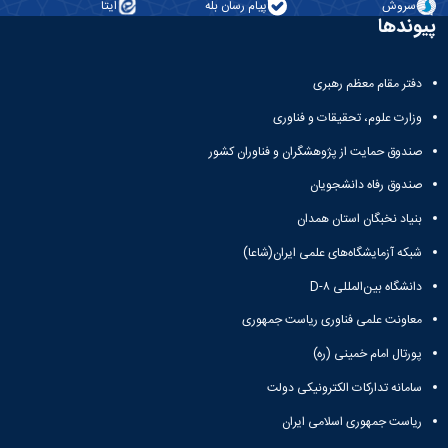
پایان‌نامه‌ها
تحصیلات
سروش
پیام رسان بله
ایتا
حرکتی
ورزشی
آیین‌نامه‌های
پیوندها
تکمیلی
گروه
آزمایشگاه
معاونت
معاونت
فیزیولوژی
فیزیولوژی
آموزشی
پژوهشی
گروه
-
دفتر مقام معظم رهبری
کمیته
آسیب
مدل
ترفیع
وزارت علوم، تحقیقات و فناوری
شناسی
حیوانی
ورزشی
آزمایشگاه
صندوق حمایت از پژوهشگران و فناوران کشور
گروه
بیومکانیک
بیومکانیک
اندام
صندوق رفاه دانشجویان
ورزشی
تحتانی
بنیاد نخبگان استان همدان
آزمایشگاه
حرکات
شبکه آزمایشگاه‌های علمی ایران(شاعا)
اصلاحی
دانشگاه بین‌المللی D-۸
نشریات
توانبخشی
معاونت علمی فناوری ریاست جمهوری
ورزشی
پژوهش
پورتال امام خمینی (ره)
های
سامانه تدارکات الکترونیکی دولت
معاصر
در
ریاست جمهوری اسلامی ایران
مدیریت