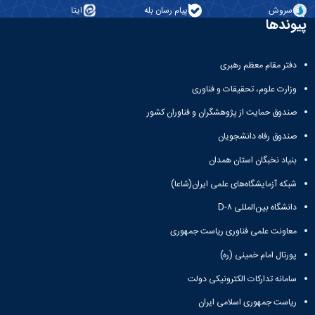
پایان‌نامه‌ها
تحصیلات
حرکتی
سروش
پیام رسان بله
ایتا
ورزشی
آیین‌نامه‌های
تکمیلی
پیوندها
گروه
آزمایشگاه
معاونت
معاونت
فیزیولوژی
فیزیولوژی
آموزشی
پژوهشی
گروه
-
کمیته
دفتر مقام معظم رهبری
آسیب
مدل
ترفیع
شناسی
حیوانی
وزارت علوم، تحقیقات و فناوری
ورزشی
آزمایشگاه
گروه
صندوق حمایت از پژوهشگران و فناوران کشور
بیومکانیک
بیومکانیک
اندام
صندوق رفاه دانشجویان
ورزشی
تحتانی
آزمایشگاه
بنیاد نخبگان استان همدان
حرکات
شبکه آزمایشگاه‌های علمی ایران(شاعا)
اصلاحی
نشریات
دانشگاه بین‌المللی D-۸
توانبخشی
معاونت علمی فناوری ریاست جمهوری
ورزشی
پژوهش
پورتال امام خمینی (ره)
های
معاصر
سامانه تدارکات الکترونیکی دولت
در
ریاست جمهوری اسلامی ایران
مدیریت