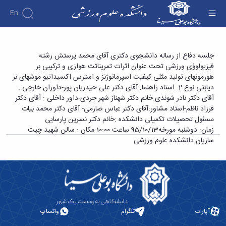
En
دانشکده
جلسه دفاع از رساله دکتری - دانشکده علوم ورزشی
جلسه دفاع از رساله دانشجوی دکتری آقای محمد پرستش رشته
درباره
آموزش
فیزیولوؤی ورزشی تحت عنوان اثرات تمریناتت هوازی و ترکیبی بر
دوره
دانشکده
پژوهش
هورمونهای تولید مثلی کیفیت اسپرماتوژنز و استرس اکسیداتیو موشهای نر
پژوهش
کارشناسی
تاریخچه
افراد
دیابتی نوع 2 استاد راهنما: آقای دکتر علی حیدریان پور-داوران خارجی :
اساتید
فرم‌ها
فرم‌های
گروه
ریاست
آقای دکتر نادر شوندی.خانم دکتر شهناز شهر جردی-داور داخلی : آقای دکتر
اساتید
های
و
پژوهشی
دانشکده
فرزاد ناظم-استاد مشاور:آقای دکتر عباس صارمی- آقای دکتر محمد بیات
آموزشی
دانشکده
لینک‌های
آیین‌نامه‌ها
رؤسای
مسئول تحصیلات تکمیلی دانشکده :خانم دکتر نسرین پارسایی
گروه
اساتید
مفید
آیین‌نامه‌های
پیشین
های
زمان: دوشنبه مورخه95/10/13 ساعت 10:00 مکان : سالن شهید چیت
بازنشسته
معاونت
پژوهشی
آلبوم
آموزشی
سازیان دانشکده علوم ورزشی
کارگاه ها
آموزشی
کارکنان
عکس
گروه
و
تحصیلات
اطلاعات
علوم
آزمایشگاه
تکمیلی
تماس
ورزشی
ها
فرم‌ها
سازمان
گروه
آزمایشگاه
و
دانشکده
مدیریت
بیومکانیک
آیین‌نامه‌ها
معاونت
ورزشی
ورزشی
سمینارها
آموزشی
آپارات
تلگرام
واتساپ
گروه
آزمایشگاه
و
و
رفتار
فیزیولوژی