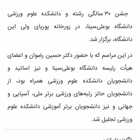
پایان‌نامه‌ها
تحصیلات
حرکتی
ورزشی
آیین‌نامه‌های
تکمیلی
گروه
آزمایشگاه
جشن ۳۰ سالگی رشته و دانشکده علوم ورزشی
معاونت
معاونت
فیزیولوژی
فیزیولوژی
آموزشی
پژوهشی
گروه
-
دانشگاه بوعلی‌سینا، در زورخانه پوریای ولی این
کمیته
آسیب
مدل
ترفیع
شناسی
دانشگاه، برگزار شد.
حیوانی
ورزشی
آزمایشگاه
گروه
بیومکانیک
در این مراسم که با حضور دکتر حسین رضوان و اعضای
بیومکانیک
اندام
ورزشی
تحتانی
هیأت رئیسه دانشگاه بوعلی‌سینا و نیز اساتید و
آزمایشگاه
حرکات
دانشجویان دانشکده علوم ورزشی همراه بود، از
اصلاحی
نشریات
دانشجویان حائز رتبه‌های ورزشی برتر ملی، آسیایی و
توانبخشی
ورزشی
جهانی و نیز دانشجویان برتر آموزشی دانشکده علوم
پژوهش
های
ورزشی تجلیل شد.
معاصر
در
مدیریت