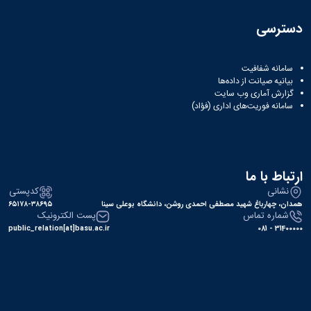
دسترسی
سامانه شفافیت
بیانیه صیانت از داده‌ها
گزارش آماری وب‌ سایت
سامانه فوریت‌های اداری (فؤاد)
ارتباط با ما
نشانی
کدپستی
همدان، چهارباغ شهید مصطفی احمدی روشن، دانشگاه بوعلی سینا
۶۵۱۷۸-۳۸۶۹۵
شماره تماس
پست الکترونیک
public_relation[at]basu.ac.ir
31400000 - 081