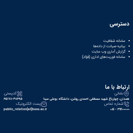
دسترسی
سامانه شفافیت
بیانیه صیانت از داده‌ها
گزارش آماری وب‌ سایت
سامانه فوریت‌های اداری (فؤاد)
ارتباط با ما
نشانی
کدپستی
همدان، چهارباغ شهید مصطفی احمدی روشن، دانشگاه بوعلی سینا
۶۵۱۷۸-۳۸۶۹۵
شماره تماس
پست الکترونیک
public_relation[at]basu.ac.ir
31400000 - 081