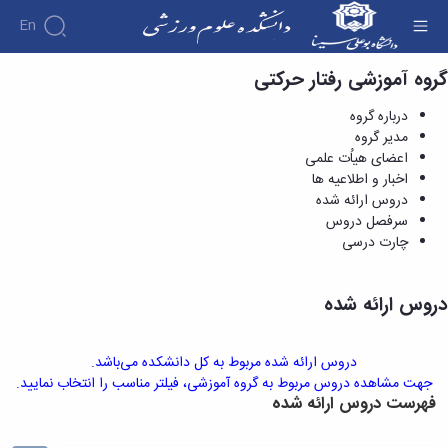
En
گروه آموزشی رفتار حرکتی
دروس ارائه شده - دانشکده علوم ورزشی
دانشکده
درباره گروه
درباره
آموزش
مدیر گروه
دوره
دانشکده
پژوهش
اعضای هیاُت علمی
پژوهش
کارشناسی
تاریخچه
افراد
اخبار و اطلاعیه ها
اساتید
فرم‌ها
فرم‌های
گروه
ریاست
اساتید
دروس ارائه شده
های
و
پژوهشی
دانشکده
آموزشی
دانشکده
سرفصل دروس
لینک‌های
آیین‌نامه‌ها
رؤسای
گروه
اساتید
چارت درسی
مفید
آیین‌نامه‌های
پیشین
های
بازنشسته
معاونت
پژوهشی
آلبوم
آموزشی
کارگاه ها
آموزشی
کارکنان
عکس
گروه
دروس ارائه شده
و
تحصیلات
اطلاعات
علوم
آزمایشگاه
تکمیلی
تماس
ورزشی
ها
فرم‌ها
سازمان
گروه
آزمایشگاه
دروس ارائه شده مربوط به کل دانشکده می‌باشد.
و
دانشکده
مدیریت
بیومکانیک
جهت مشاهده دروس مربوط به گروه آموزشی، فیلتر مناسب را انتخاب نمایید.
آیین‌نامه‌ها
معاونت
ورزشی
فهرست دروس ارائه شده
ورزشی
سمینارها
آموزشی
گروه
آزمایشگاه
و
و
رفتار
فیزیولوژی