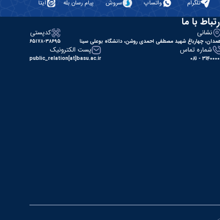
تلگرام
واتساپ
سروش
پیام رسان بله
ایتا
رتباط با ما
نشانی
کدپستی
مدان، چهارباغ شهید مصطفی احمدی روشن، دانشگاه بوعلی سینا
۶۵۱۷۸-۳۸۶۹۵
شماره تماس
پست الکترونیک
public_relation[at]basu.ac.ir
31400000 - 0
ن