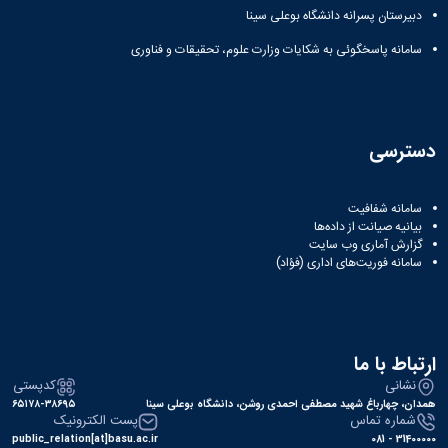
دبیرستان پسرانه دانشگاه بوعلی سینا
سامانه پاسخگوئی به شکایات وزارت علوم، تحقیقات و فناوری
دسترسی
سامانه شفافیت
بیانیه صیانت از داده‌ها
گزارش آماری وب‌ سایت
سامانه فوریت‌های اداری (فؤاد)
ارتباط با ما
نشانی
کدپستی
همدان، چهارباغ شهید مصطفی احمدی روشن، دانشگاه بوعلی سینا
۶۵۱۷۸-۳۸۶۹۵
شماره تماس
پست الکترونیک
public_relation[at]basu.ac.ir
31400000 - 081