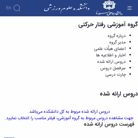
En
گروه آموزشی رفتار حرکتی
دروس ارائه شده - دانشکده علوم ورزشی
دانشکده
درباره گروه
درباره
آموزش
مدیر گروه
دوره
دانشکده
پژوهش
اعضای هیاُت علمی
پژوهش
کارشناسی
تاریخچه
افراد
اخبار و اطلاعیه ها
اساتید
فرم‌ها
فرم‌های
گروه
ریاست
اساتید
دروس ارائه شده
های
و
پژوهشی
دانشکده
آموزشی
دانشکده
سرفصل دروس
لینک‌های
آیین‌نامه‌ها
رؤسای
گروه
اساتید
چارت درسی
مفید
آیین‌نامه‌های
پیشین
های
بازنشسته
معاونت
پژوهشی
آلبوم
آموزشی
کارگاه ها
آموزشی
کارکنان
عکس
گروه
دروس ارائه شده
و
تحصیلات
اطلاعات
علوم
آزمایشگاه
تکمیلی
تماس
ورزشی
ها
فرم‌ها
سازمان
گروه
آزمایشگاه
دروس ارائه شده مربوط به کل دانشکده می‌باشد.
و
دانشکده
مدیریت
بیومکانیک
جهت مشاهده دروس مربوط به گروه آموزشی، فیلتر مناسب را انتخاب نمایید.
آیین‌نامه‌ها
معاونت
ورزشی
فهرست دروس ارائه شده
ورزشی
سمینارها
آموزشی
گروه
آزمایشگاه
و
و
رفتار
فیزیولوژی