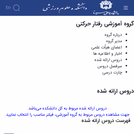
En
گروه آموزشی رفتار حرکتی
دروس ارائه شده - دانشکده علوم ورزشی
دانشکده
درباره گروه
درباره
آموزش
مدیر گروه
دوره
دانشکده
پژوهش
اعضای هیاُت علمی
پژوهش
کارشناسی
تاریخچه
افراد
اخبار و اطلاعیه ها
اساتید
فرم‌ها
فرم‌های
گروه
ریاست
اساتید
دروس ارائه شده
های
و
پژوهشی
دانشکده
آموزشی
دانشکده
سرفصل دروس
لینک‌های
آیین‌نامه‌ها
رؤسای
گروه
اساتید
چارت درسی
مفید
آیین‌نامه‌های
پیشین
های
بازنشسته
معاونت
پژوهشی
آلبوم
آموزشی
کارگاه ها
آموزشی
کارکنان
عکس
گروه
دروس ارائه شده
و
تحصیلات
اطلاعات
علوم
آزمایشگاه
تکمیلی
تماس
ورزشی
ها
فرم‌ها
سازمان
گروه
آزمایشگاه
دروس ارائه شده مربوط به کل دانشکده می‌باشد.
و
دانشکده
مدیریت
بیومکانیک
جهت مشاهده دروس مربوط به گروه آموزشی، فیلتر مناسب را انتخاب نمایید.
آیین‌نامه‌ها
معاونت
ورزشی
فهرست دروس ارائه شده
ورزشی
سمینارها
آموزشی
گروه
آزمایشگاه
و
و
رفتار
فیزیولوژی