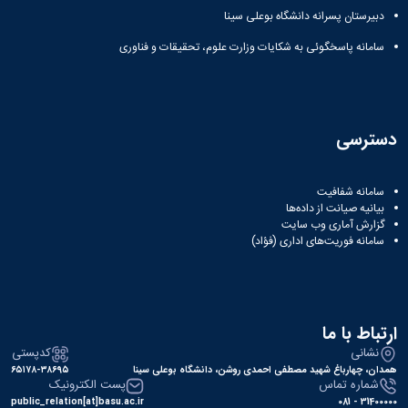
دبیرستان پسرانه دانشگاه بوعلی سینا
سامانه پاسخگوئی به شکایات وزارت علوم، تحقیقات و فناوری
دسترسی
سامانه شفافیت
بیانیه صیانت از داده‌ها
گزارش آماری وب‌ سایت
سامانه فوریت‌های اداری (فؤاد)
ارتباط با ما
نشانی
کدپستی
همدان، چهارباغ شهید مصطفی احمدی روشن، دانشگاه بوعلی سینا
۶۵۱۷۸-۳۸۶۹۵
شماره تماس
پست الکترونیک
public_relation[at]basu.ac.ir
31400000 - 081