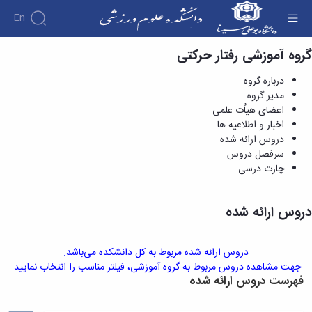
En
گروه آموزشی رفتار حرکتی
دروس ارائه شده - دانشکده علوم ورزشی
دانشکده
درباره گروه
درباره
آموزش
مدیر گروه
دوره
دانشکده
پژوهش
اعضای هیاُت علمی
پژوهش
کارشناسی
تاریخچه
افراد
اخبار و اطلاعیه ها
اساتید
فرم‌ها
فرم‌های
گروه
ریاست
اساتید
دروس ارائه شده
های
و
پژوهشی
دانشکده
آموزشی
دانشکده
سرفصل دروس
لینک‌های
آیین‌نامه‌ها
رؤسای
گروه
اساتید
چارت درسی
مفید
آیین‌نامه‌های
پیشین
های
بازنشسته
معاونت
پژوهشی
آلبوم
آموزشی
کارگاه ها
آموزشی
کارکنان
عکس
گروه
دروس ارائه شده
و
تحصیلات
اطلاعات
علوم
آزمایشگاه
تکمیلی
تماس
ورزشی
ها
فرم‌ها
سازمان
گروه
آزمایشگاه
دروس ارائه شده مربوط به کل دانشکده می‌باشد.
و
دانشکده
مدیریت
بیومکانیک
جهت مشاهده دروس مربوط به گروه آموزشی، فیلتر مناسب را انتخاب نمایید.
آیین‌نامه‌ها
معاونت
ورزشی
فهرست دروس ارائه شده
ورزشی
سمینارها
آموزشی
گروه
آزمایشگاه
و
و
رفتار
فیزیولوژی