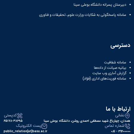
دبیرستان پسرانه دانشگاه بوعلی سینا
سامانه پاسخگوئی به شکایات وزارت علوم، تحقیقات و فناوری
دسترسی
سامانه شفافیت
بیانیه صیانت از داده‌ها
گزارش آماری وب‌ سایت
سامانه فوریت‌های اداری (فؤاد)
ارتباط با ما
نشانی
کدپستی
همدان، چهارباغ شهید مصطفی احمدی روشن، دانشگاه بوعلی سینا
۶۵۱۷۸-۳۸۶۹۵
شماره تماس
پست الکترونیک
public_relation[at]basu.ac.ir
31400000 - 081