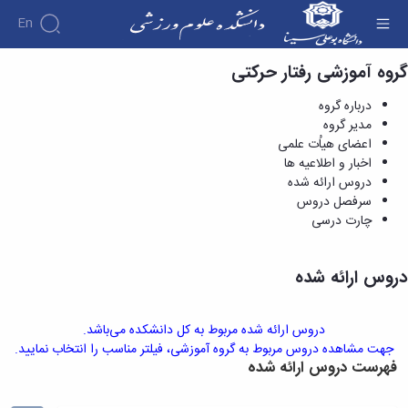
En
گروه آموزشی رفتار حرکتی
دروس ارائه شده - دانشکده علوم ورزشی
دانشکده
درباره گروه
درباره
آموزش
مدیر گروه
دوره
دانشکده
پژوهش
اعضای هیاُت علمی
پژوهش
کارشناسی
تاریخچه
افراد
اخبار و اطلاعیه ها
اساتید
فرم‌ها
فرم‌های
گروه
ریاست
اساتید
دروس ارائه شده
های
و
پژوهشی
دانشکده
آموزشی
دانشکده
سرفصل دروس
لینک‌های
آیین‌نامه‌ها
رؤسای
گروه
اساتید
چارت درسی
مفید
آیین‌نامه‌های
پیشین
های
بازنشسته
معاونت
پژوهشی
آلبوم
آموزشی
کارگاه ها
آموزشی
کارکنان
عکس
گروه
دروس ارائه شده
و
تحصیلات
اطلاعات
علوم
آزمایشگاه
تکمیلی
تماس
ورزشی
ها
فرم‌ها
سازمان
گروه
آزمایشگاه
دروس ارائه شده مربوط به کل دانشکده می‌باشد.
و
دانشکده
مدیریت
بیومکانیک
جهت مشاهده دروس مربوط به گروه آموزشی، فیلتر مناسب را انتخاب نمایید.
آیین‌نامه‌ها
معاونت
ورزشی
فهرست دروس ارائه شده
ورزشی
سمینارها
آموزشی
گروه
آزمایشگاه
و
و
رفتار
فیزیولوژی