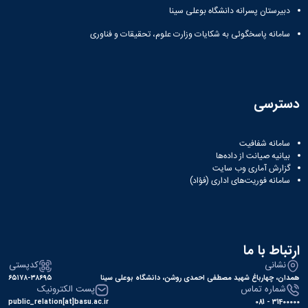
دبیرستان پسرانه دانشگاه بوعلی سینا
سامانه پاسخگوئی به شکایات وزارت علوم، تحقیقات و فناوری
دسترسی
سامانه شفافیت
بیانیه صیانت از داده‌ها
گزارش آماری وب‌ سایت
سامانه فوریت‌های اداری (فؤاد)
ارتباط با ما
نشانی
کدپستی
همدان، چهارباغ شهید مصطفی احمدی روشن، دانشگاه بوعلی سینا
۶۵۱۷۸-۳۸۶۹۵
شماره تماس
پست الکترونیک
public_relation[at]basu.ac.ir
31400000 - 081