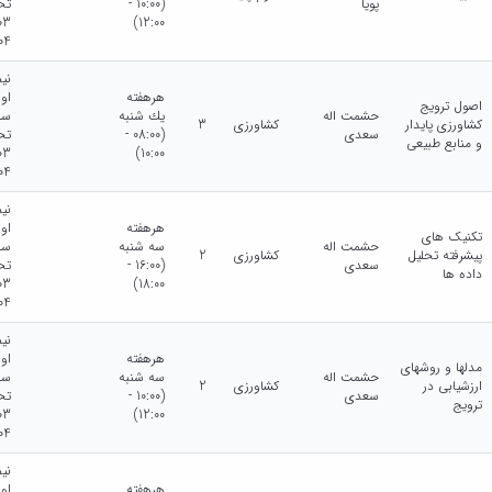
پویا
(10:00 -
تح
12:00)
04
نی
هرهفته
او
اصول ترویج
حشمت اله
يك شنبه
سا
کشاورزی پایدار
کشاورزی
3
سعدی
(08:00 -
تح
و منابع طبیعی
10:00)
04
نی
هرهفته
او
تکنیک های
حشمت اله
سه شنبه
سا
پیشرفته تحلیل
کشاورزی
2
سعدی
(16:00 -
تح
داده ها
18:00)
04
نی
هرهفته
او
مدلها و روشهای
حشمت اله
سه شنبه
سا
ارزشیابی در
کشاورزی
2
سعدی
(10:00 -
تح
ترویج
12:00)
04
نی
هرهفته
او