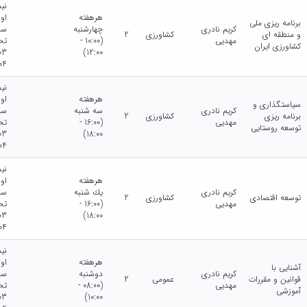
نی
هرهفته
او
برنامه ریزی ملی
کریم نادری
چهارشنبه
سا
و منطقه ای
کشاورزی
2
مهدیی
(10:00 -
تح
کشاورزی ایران
12:00)
04
نی
هرهفته
او
سیاستگذاری و
کریم نادری
سه شنبه
سا
برنامه ریزی
کشاورزی
2
مهدیی
(16:00 -
تح
توسعه روستایی
18:00)
04
نی
هرهفته
او
کریم نادری
يك شنبه
سا
توسعه اقتصادی
کشاورزی
2
مهدیی
(16:00 -
تح
18:00)
04
نی
هرهفته
او
آشنایی با
کریم نادری
دوشنبه
سا
قوانین و مقررات
عمومی
2
مهدیی
(08:00 -
تح
آموزشی
10:00)