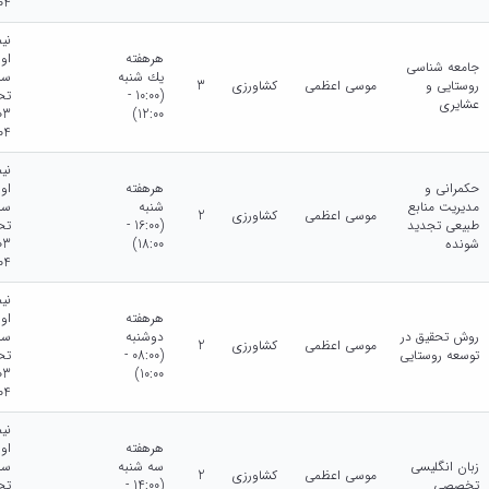
04
نی
هرهفته
او
جامعه شناسی
يك شنبه
سا
روستایی و
موسی اعظمی
کشاورزی
3
(10:00 -
تح
عشایری
12:00)
04
نی
حکمرانی و
هرهفته
او
مدیریت منابع
شنبه
سا
موسی اعظمی
کشاورزی
2
طبیعی تجدید
(16:00 -
تح
شونده
18:00)
04
نی
هرهفته
او
روش تحقیق در
دوشنبه
سا
موسی اعظمی
کشاورزی
2
توسعه روستایی
(08:00 -
تح
10:00)
04
نی
هرهفته
او
زبان انگلیسی
سه شنبه
سا
موسی اعظمی
کشاورزی
2
تخصصی
(14:00 -
تح