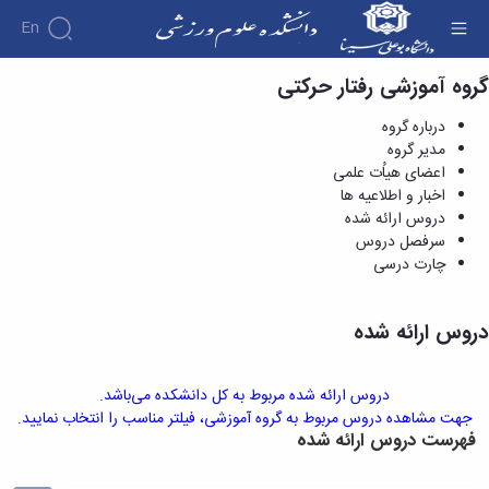
En
گروه آموزشی رفتار حرکتی
دروس ارائه شده - دانشکده علوم ورزشی
دانشکده
درباره گروه
درباره
آموزش
مدیر گروه
دوره
دانشکده
پژوهش
اعضای هیاُت علمی
پژوهش
کارشناسی
تاریخچه
افراد
اخبار و اطلاعیه ها
اساتید
فرم‌ها
فرم‌های
گروه
ریاست
اساتید
دروس ارائه شده
های
و
پژوهشی
دانشکده
آموزشی
دانشکده
سرفصل دروس
لینک‌های
آیین‌نامه‌ها
رؤسای
گروه
اساتید
چارت درسی
مفید
آیین‌نامه‌های
پیشین
های
بازنشسته
معاونت
پژوهشی
آلبوم
آموزشی
کارگاه ها
آموزشی
کارکنان
عکس
گروه
دروس ارائه شده
و
تحصیلات
اطلاعات
علوم
آزمایشگاه
تکمیلی
تماس
ورزشی
ها
فرم‌ها
سازمان
گروه
آزمایشگاه
دروس ارائه شده مربوط به کل دانشکده می‌باشد.
و
دانشکده
مدیریت
بیومکانیک
جهت مشاهده دروس مربوط به گروه آموزشی، فیلتر مناسب را انتخاب نمایید.
آیین‌نامه‌ها
معاونت
ورزشی
فهرست دروس ارائه شده
ورزشی
سمینارها
آموزشی
گروه
آزمایشگاه
و
و
رفتار
فیزیولوژی